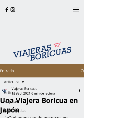
Entrada
Artículos
Viajeras Boricuas
Artículos
12 sept 2021
6 min de lectura
Una Viajera Boricua en
Viajeras
Japón
Experiencias
“¿Qué pensaran de nosotros en 