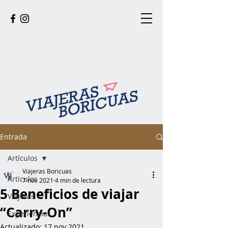
Entrada
Artículos
Viajeras Boricuas
Artículos
7 nov 2021
4 min de lectura
5 Beneficios de viajar
Viajeras
“Carry-On”
Experiencias
Actualizado:
17 nov 2021