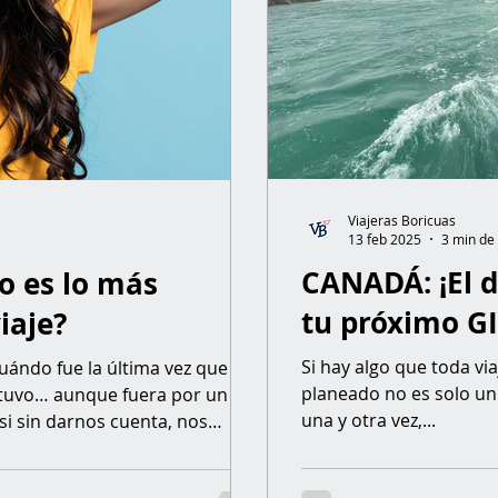
Viajeras Boricuas
13 feb 2025
3 min de 
CANADÁ: ¡El d
no es lo más
tu próximo GI
iaje?
Si hay algo que toda viaje
uándo fue la última vez que
planeado no es solo un 
etuvo… aunque fuera por un
una y otra vez,...
si sin darnos cuenta, nos
 ruido, a vivir en automático.
do lo que consumimos— muchas