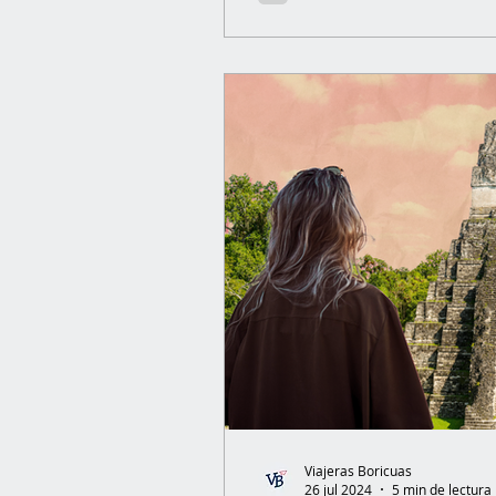
veces refuerzan esa sensació
desconexión. Pero algo cam
salimos de lo conocido, cua
otro lugar… empezamos a not
Viajeras Boricuas
26 jul 2024
5 min de lectura