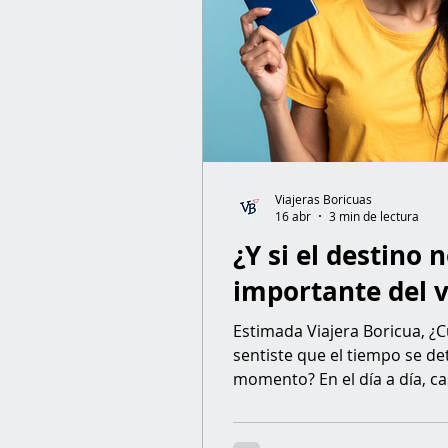
Viajeras Boricuas
16 abr
3 min de lectura
¿Y si el destino 
importante del v
Estimada Viajera Boricua, ¿C
sentiste que el tiempo se d
momento? En el día a día, ca
acostumbramos a la prisa, al
Incluso las noticias —y to