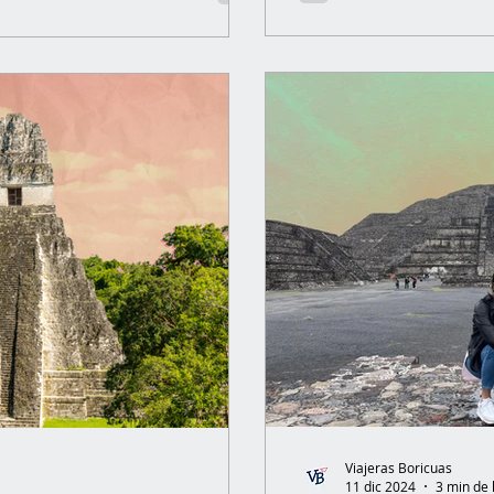
n de distancia, de
bia cuando viajamos. Cuando
ndo nos permitimos estar en
ar lo contrario. En
Viajeras Boricuas
11 dic 2024
3 min de 