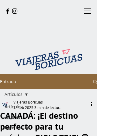
Entrada
Artículos
Viajeras Boricuas
Artículos
13 feb 2025
3 min de lectura
CANADÁ: ¡El destino
Viajeras
perfecto para tu
Experiencias