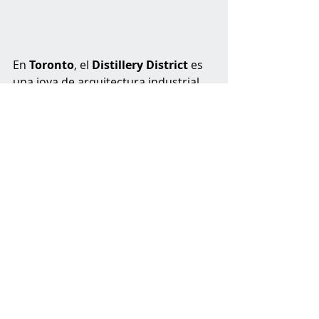
En 
Toronto
, el 
Distillery District
 es 
una joya de arquitectura industrial 
con un 
vibe
 acogedor y sofisticado. Y 
si de 
drinks
 se trata, las 
margaritas 
de El Catrin Destilería
 son un 
must
. 
Este restaurante de inspiración 
mexicana no solo tiene una 
decoración impresionante, sino que 
sus margaritas son legendarias: 
desde las clásicas hasta las 
infusionadas con sabores 
inesperados que hacen que cada 
sorbo sea una experiencia. 