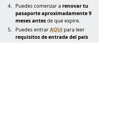
Puedes comenzar a
 renovar tu 
pasaporte aproximadamente 9 
meses antes
 de que expire.
Puedes entrar 
AQUI
 para leer 
requisitos de entrada del país 
que visitarás.
Así que viajeras, tomen este escrito 
como el recordatorio oficial para 
buscar y revisar el status de su 
pasaporte. 
- Adriana Rodríguez
Presidenta Hectours
Información oficial sobre 
pasaportes de Estados Unidos: 
AQUI
Documentos para renovar el 