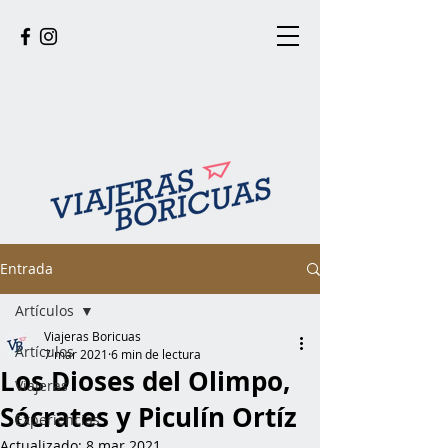
Entrada
Artículos
Viajeras Boricuas
Artículos
7 mar 2021
6 min de lectura
Los Dioses del Olimpo,
Viajeras
Sócrates y Piculín Ortíz
Experiencias
Actualizado:
8 mar 2021