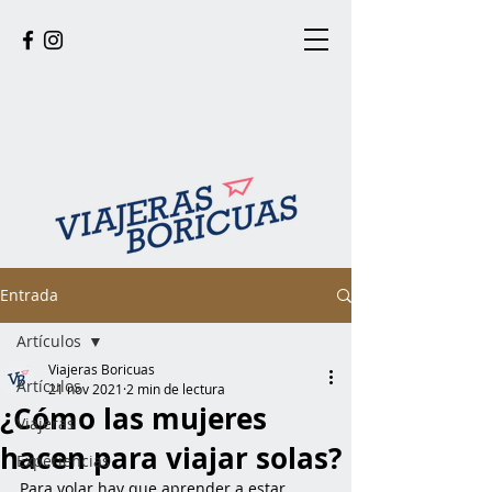
Entrada
Artículos
Viajeras Boricuas
Artículos
21 nov 2021
2 min de lectura
¿Cómo las mujeres
Viajeras
hacen para viajar solas?
Experiencias
Para volar hay que aprender a estar 