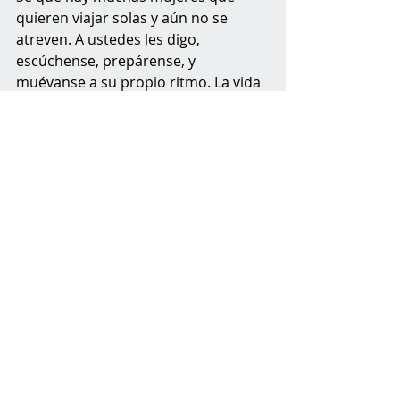
quieren viajar solas y aún no se 
atreven. A ustedes les digo, 
escúchense, prepárense, y 
muévanse a su propio ritmo. La vida 
no es una carrera, la vida es lo que 
pasa en el tiempo presente. Ya verás 
que llegará el día en el que te 
desprenderás del miedo. Dirás 
“conmigo hasta el fin del mundo”.
-Emily Marie González 
(IG: 
@vidatropical)
P.D.: ¡Viajeras Boricuas! Pendientes al 
próximo articulo de nuestra querida 
Emily, donde nos hablará de su 
experiencia en Guatemala o como ella 