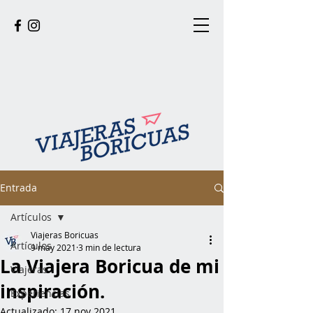
Entrada
Artículos
Viajeras Boricuas
Artículos
9 may 2021
3 min de lectura
La Viajera Boricua de mi
Viajeras
inspiración.
Experiencias
Actualizado:
17 nov 2021