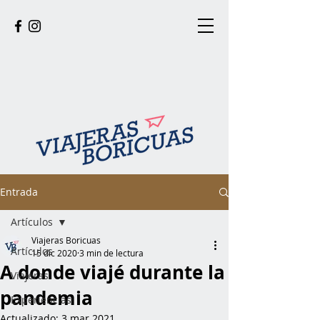
Entrada
Artículos
Viajeras Boricuas
Artículos
15 dic 2020
3 min de lectura
A donde viajé durante la
Viajeras
pandemia
Experiencias
Actualizado:
3 mar 2021