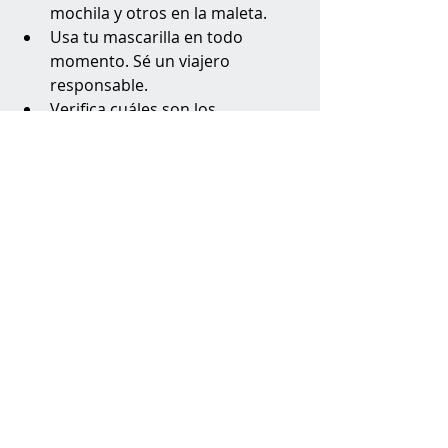
mochila y otros en la maleta.
Usa tu mascarilla en todo 
momento. Sé un viajero 
responsable.
Verifica cuáles son los 
documentos requeridos para 
entrar al país que deseas visitar 
y si tienes que realizarte la 
prueba del Covid días antes de 
tu llegada.
Y realizarte la prueba una vez 
llegues a tu hogar. Mantén la 
cuarentena y espera los 
resultados del mismo.