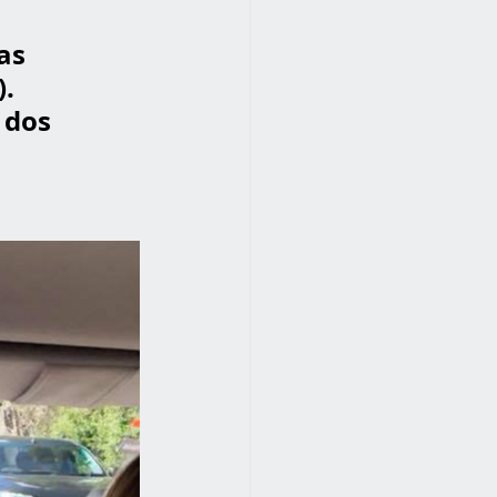
as 
. 
 dos 
 