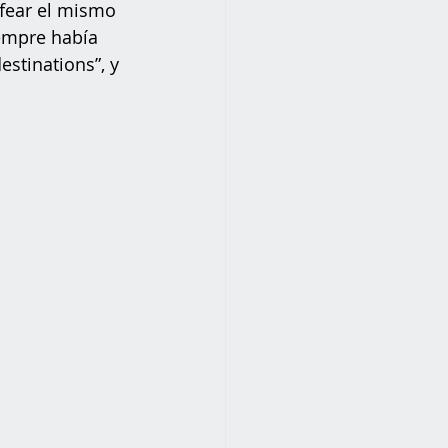
fear el mismo 
empre había 
stinations”, y 