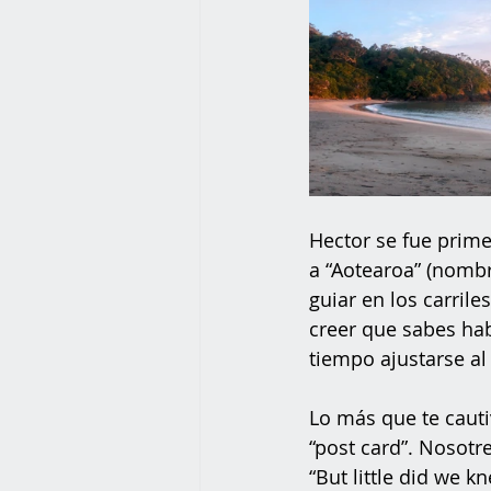
Hector se fue prim
a “Aotearoa” (nomb
guiar en los carrile
creer que sabes habl
tiempo ajustarse al
Lo más que te cauti
“post card”. Nosot
“But little did we 