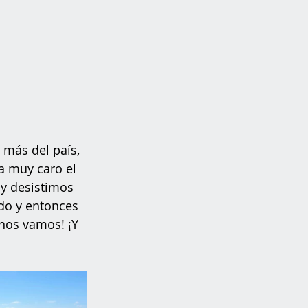
más del país,  
a muy caro el 
y desistimos 
do y entonces 
¡nos vamos! ¡Y 