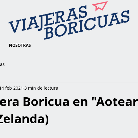
S
NOSOTRAS
ias
14 feb 2021
3 min de lectura
era Boricua en "Aotea
Zelanda)