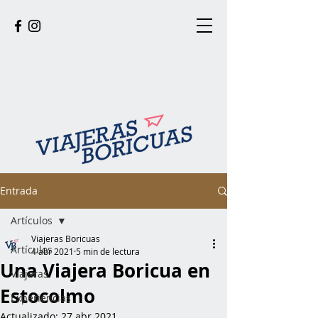
Entrada
Artículos
Viajeras Boricuas
Artículos
4 abr 2021
5 min de lectura
Una Viajera Boricua en
Viajeras
Estocolmo
Experiencias
Actualizado:
27 abr 2021