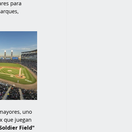
ares para 
parques, 
mayores, uno 
ox que juegan 
Soldier Field"