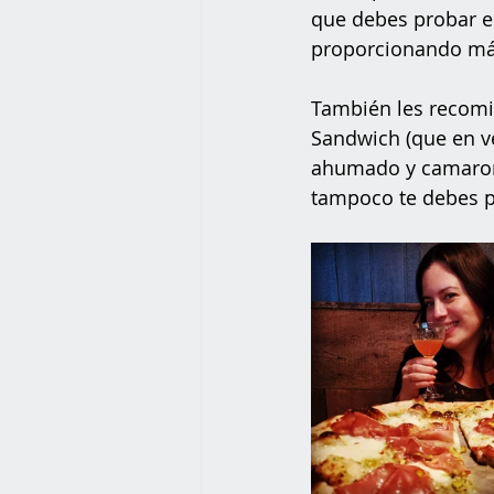
que debes probar es
proporcionando más
También les recomien
Sandwich (que en ve
ahumado y camarone
tampoco te debes pe