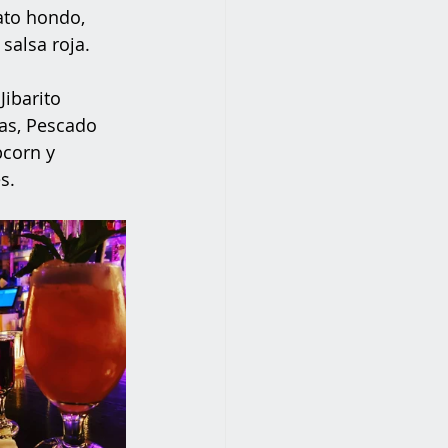
ato hondo, 
alsa roja. 
ibarito 
as, Pescado 
pcorn y 
s. 