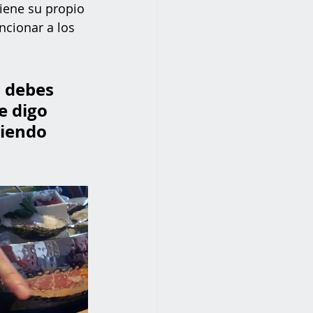
iene su propio 
cionar a los 
 debes 
e digo 
biendo 