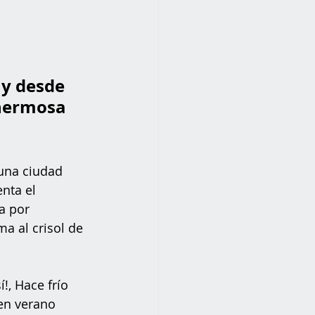
y desde 
hermosa 
una ciudad 
nta el 
a por 
a al crisol de 
!, Hace frío 
en verano 