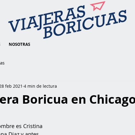
S
NOSOTRAS
ias
28 feb 2021
4 min de lectura
era Boricua en Chicag
ombre es Cristina 
ana Diaz y antes 