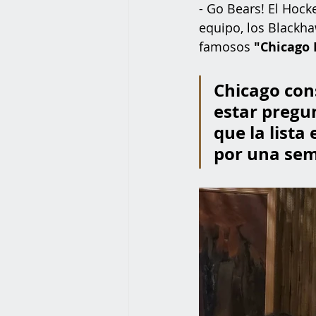
- Go Bears! El Hock
equipo, los Blackha
famosos 
"Chicago 
Chicago con
estar pregun
que la lista
por una se