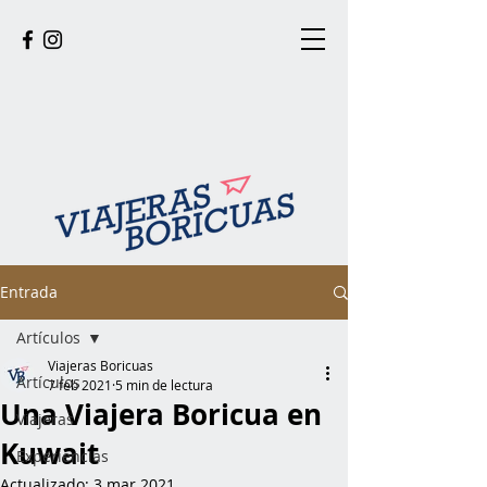
Entrada
Artículos
Viajeras Boricuas
Artículos
7 feb 2021
5 min de lectura
Una Viajera Boricua en
Viajeras
Kuwait
Experiencias
Actualizado:
3 mar 2021