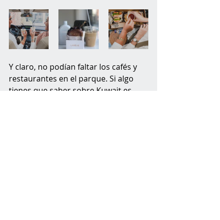
Y claro, no podían faltar los cafés y 
restaurantes en el parque. Si algo 
tienes que saber sobre Kuwait es 
que llegas caminando y te vas 
rodando. No solo tienen riquísima 
comida árabe tradicional, pero es 
impresionante la cantidad de 
restaurantes internacionales y 
gastro-fusión que existen, cada 
restaurante con su diseño y única 
estética contemporánea. Y los 
cientos de 'coffee shops' locales, no 
se quedan atrás. Starbucks who?? La 
variedad de bebidas cafeínadas y 